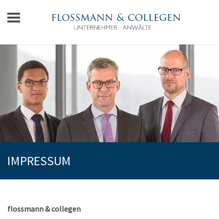
Home
Flossmann & Collegen
Mandanten
Netzwerk
Anwälte
Rechtsgebiete
Karriere
IMPRESSUM
Kontakt
flossmann & collegen