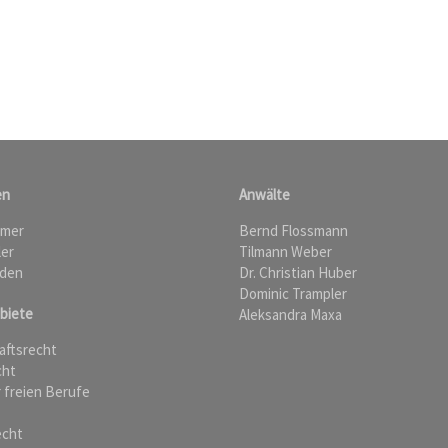
en
Anwälte
hmer
Bernd Flossmann
ler
Tilmann Weber
nden
Dr. Christian Huber
Dominic Trampler
biete
Aleksandra Maxa
aftsrecht
cht
 freien Berufe
echt