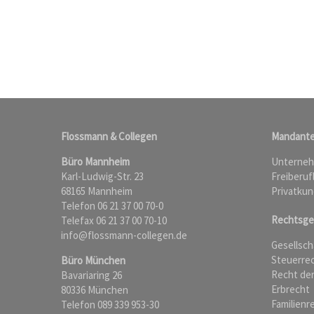
Flossmann & Collegen
Mandant
Büro Mannheim
Unterne
Karl-Ludwig-Str. 23
Freiberuf
68165 Mannheim
Privatku
Telefon 06 21 37 00 70-0
Rechtsge
Telefax 06 21 37 00 70-10
info@flossmann-collegen.de
Gesellsch
Steuerre
Büro München
Recht der
Bavariaring 26
Erbrecht
80336 München
Familienr
Telefon 089 339 953-30