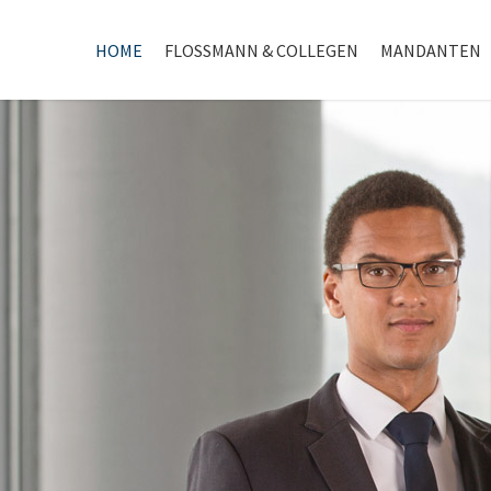
HOME
FLOSSMANN & COLLEGEN
MANDANTEN
Home
Flossmann & Collegen
Mandanten
Netzwerk
Anwälte
Rechtsgebiete
Gesellschaftsrecht
Steuerrecht
Recht der freien Berufe
Erbrecht
Familienrecht